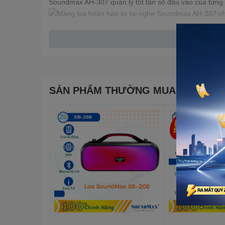
Soundmax AH-307 quản lý tốt tần số đầu vào của từng 
Quản lý tần số hoàn hảo
Nhờ việc quản lý tần số đầu vào tốt, tai nghe Soundma
cho âm thanh đầu ra đều đặn với chất lượng tốt.
Tai nghe Soundmax AH-307 thiết kế trẻ trung
Jack cắm 3.5mm tiêu chuẩ
SẢN PHẨM THƯỜNG MUA CÙNG
Tai nghe Soundmax AH-307 kết nối với thiết bị cho âm 
điện thoại di động, máy nghe nhạc, máy vi tính v.v.
Jack cắm tai nghe Soundmax AH-307 tiêu chuẩn 3.5 
Kiểu: Chụp tai (Loop Phone)
Sensitvity: 97dB/10mW/1mm
Loa phone: 1.5" - 32Ω x 2
Micro phone
Tần số đáp ứng: 20Hz-20Khz