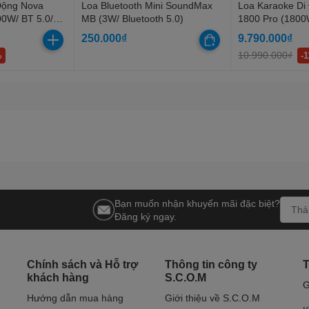
Động Nova
Loa Bluetooth Mini SoundMax
Loa Karaoke Di
00W/ BT 5.0/
MB (3W/ Bluetooth 5.0)
1800 Pro (1800
USB)
Micro UHF/ USB
250.000₫
9.790.000₫
10.990.000₫
%
-
Bạn muốn nhận khuyến mãi đặc biệt?
Đăng ký ngay.
Chính sách và Hỗ trợ
Thông tin công ty
T
khách hàng
S.C.O.M
G
Hướng dẫn mua hàng
Giới thiệu về S.C.O.M