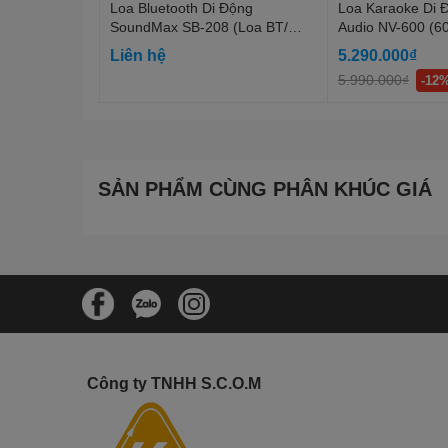
Loa Bluetooth Di Động
Loa Karaoke Di 
Chuẩn kết nối: 3.5mm jack
SoundMax SB-208 (Loa BT/
Audio NV-600 (6
30W/ BT/ Đen)
Micro UHF/ TF/ 
Điều chỉnh âm lượng chính
Liên hệ
5.290.000₫
Bảo hành: 3 tháng
5.990.000₫
-12
SẢN PHẨM CÙNG PHÂN KHÚC GIÁ
Công ty TNHH S.C.O.M