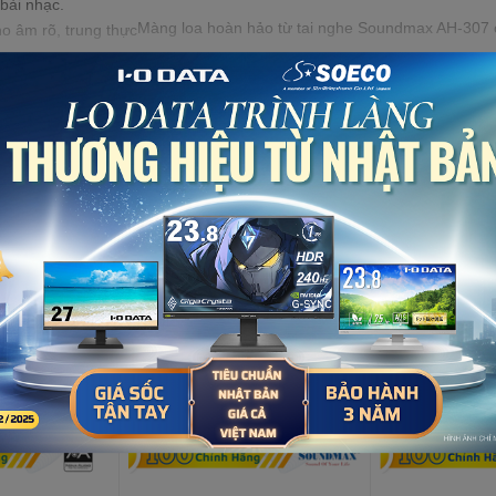
bài nhạc.
Màng loa hoàn hảo từ tai nghe Soundmax AH-307 c
Xem thêm
x AH-307 mang lại sự hoàn hảo cho từng nốt nhạc của bài hát. Độ trầm
n
thanh đầu vào bằng jack cắm 3.5mm. Jack cắm tiêu chuẩn, cho việc tíc
mm