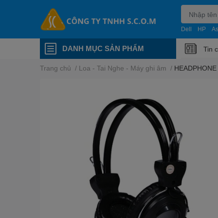
Dell
HP
A
DANH MỤC SẢN PHẨM
Tin 
Trang chủ
/
Loa - Tai Nghe - Máy ghi âm
/
HEADPHONE 