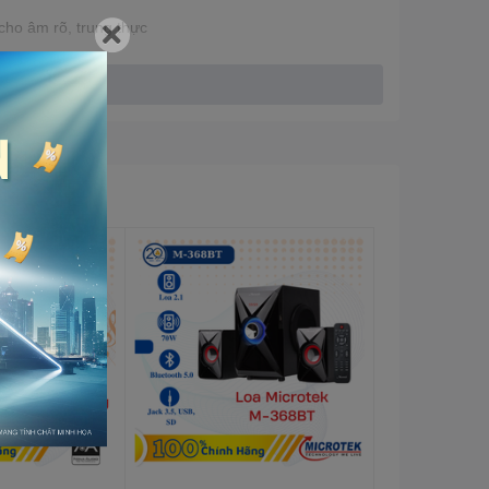
ho âm rõ, trung thực
, bổng, bass, và treble được điều chỉnh chuyên nghiệp,
h hợp sử dụng với các thiết bị điện tử khác nhau như