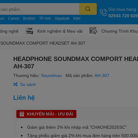
Gọi mua hàng
02543 720 620
sus
Canon
Brother
TP-link
Gigabyte
Intel
công nghệ
Kinh nghiệm & Mẹo vặt
Chương Trình Khu
SOUNDMAX COMPORT HEADSET AH-307
HEADPHONE SOUNDMAX COMPORT HEA
AH-307
Thương hiệu:
Soundmax
Mã sản phẩm:
AH-307
So sánh
Liên hệ
KHUYẾN MÃI - ƯU ĐÃI
Giảm giá thêm 2% khi nhập mã "CHAOHE2025SC"
Tặng phiếu giảm giá 2% khi mua đơn hàng trên 500.000