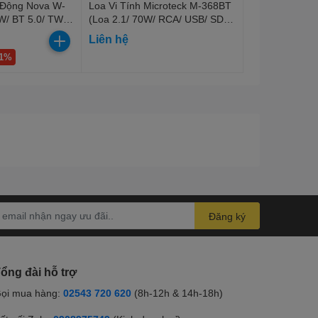
 Động Nova W-
Loa Vi Tính Microteck M-368BT
W/ BT 5.0/ TWS/
(Loa 2.1/ 70W/ RCA/ USB/ SD/
/ SD)
BT/ Đen)
Liên hệ
11%
Đăng ký
ổng đài hỗ trợ
ọi mua hàng:
02543 720 620
(8h-12h & 14h-18h)