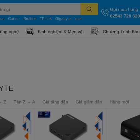
Gọi mua hàng
02543 720 620
sus
Canon
Brother
TP-link
Gigabyte
Intel
công nghệ
Kinh nghiệm & Mẹo vặt
Chương Trình Khu
YTE
→ Z
Tên Z → A
Giá tăng dần
Giá giảm dần
Hàng mới