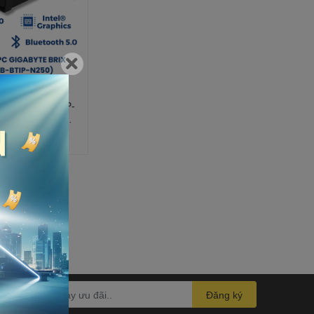
te Brix GB-BTIP-
2HWMR (Intel
phics | Wifi 5 |
 Đen)
Đăng ký