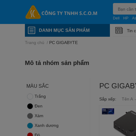
Dell
HP
A
DANH MỤC SẢN PHẨM
Tin 
Trang chủ
/
PC GIGABYTE
Mô tả nhóm sản phẩm
PC GIGAB
MÀU SẮC
Trắng
Sắp xếp:
Tên A 
Đen
Xám
Xanh dương
Đỏ