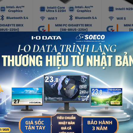
e Brix GB-BRU7-
Mini PC Gigabyte Brix GB-BRU5-
Mini PC Gigaby
WMR (Ultra7
225H 6BXARH5SWMR (Ultra5
N250 6BXTWN
uetooth 5.4 |
225H | Wifi 7 | Bluetooth 5.4 |
N250 | Intel Gra
Liên hệ
Liên hệ
Đen)
Bluetooth 5.0 |
Bạn muốn nhận khuyến mãi đặc biệt?
Đăng ký ngay.