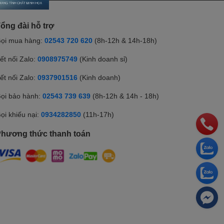
ổng đài hỗ trợ
ọi mua hàng:
02543 720 620
(8h-12h & 14h-18h)
ết nối Zalo:
0908975749
(Kinh doanh sỉ)
ết nối Zalo:
0937901516
(Kinh doanh)
ọi bảo hành:
02543 739 639
(8h-12h & 14h - 18h)
ọi khiếu nại:
0934282850
(11h-17h)
hương thức thanh toán