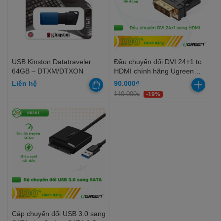
USB Kinston Datatraveler
Đầu chuyển đổi DVI 24+1 to
64GB – DTXM/DTXON
HDMI chính hãng Ugreen
20124
Liên hệ
90.000₫
110.000₫
-19%
Cáp chuyển đổi USB 3.0 sang