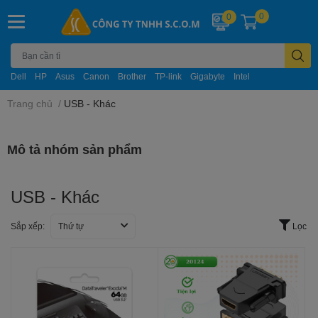
0
0
Dell
HP
Asus
Canon
Brother
TP-link
Gigabyte
Intel
Trang chủ
/
USB - Khác
Mô tả nhóm sản phẩm
USB - Khác
Sắp xếp:
Thứ tự
Lọc