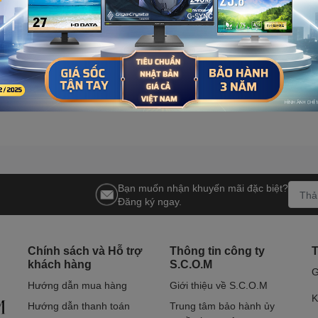
Bạn muốn nhận khuyến mãi đặc biệt?
Đăng ký ngay.
Chính sách và Hỗ trợ
Thông tin công ty
T
khách hàng
S.C.O.M
G
Hướng dẫn mua hàng
Giới thiệu về S.C.O.M
K
Hướng dẫn thanh toán
Trung tâm bảo hành ủy