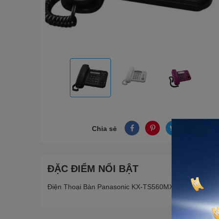
Chia sẻ
ĐẶC ĐIỂM NỔI BẬT
Điện Thoại Bàn Panasonic KX-TS560MX (Có Hiển Thị 