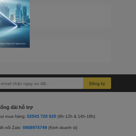
Đăng ký
ổng đài hỗ trợ
ọi mua hàng:
02543 720 620
(8h-12h & 14h-18h)
ết nối Zalo:
0908975749
(Kinh doanh sỉ)