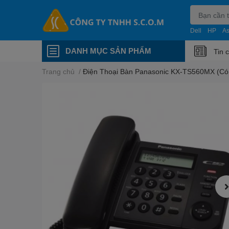
Dell
HP
A
DANH MỤC SẢN PHẨM
Tin 
Trang chủ
/
Điện Thoại Bàn Panasonic KX-TS560MX (Có 