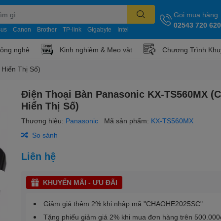
Gọi mua hàng
02543 720 620
sus
Canon
Brother
TP-link
Gigabyte
Intel
công nghệ
Kinh nghiệm & Mẹo vặt
Chương Trình Khu
Hiển Thị Số)
Điện Thoại Bàn Panasonic KX-TS560MX (
Hiển Thị Số)
Thương hiệu:
Panasonic
Mã sản phẩm:
KX-TS560MX
So sánh
Liên hệ
KHUYẾN MÃI - ƯU ĐÃI
Giảm giá thêm 2% khi nhập mã "CHAOHE2025SC"
Tặng phiếu giảm giá 2% khi mua đơn hàng trên 500.000