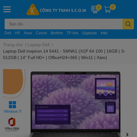
0
0
Dell
HP
Asus
Canon
Brother
TP-link
Gigabyte
Intel
Trang chủ
/
Laptop Dell
/
Laptop Dell Inspiron 14 5441 - 5MNK1 (X1P 64 100 | 16GB | S-
512GB | 14" Full HD+ | OfficeH24+365 | Win11 | Xám)