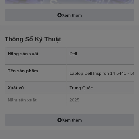
Xem thêm
Thông Số Kỹ Thuật
Hãng sản xuất
Dell
Tên sản phẩm
Laptop Dell Inspiron 14 5441 - 5M
Xuất xứ
Trung Quốc
Năm sản xuất
2025
Card màn hình tích hợp Qualcomm Adreno GPU đảm bảo khả
năng hiển thị hình ảnh sắc nét, sống động. Đặc biệt, NPU
CÔNG TY CỔ PHẦN THẾ GIỚI SỐ
Qualcomm Hexagon với hiệu năng xử lý AI lên đến 45
Xem thêm
TOPS mang đến trải nghiệm sử dụng thông minh và hiệu quả
Địa chỉ: Tầng 15, tòa nhà Eatown C
Công ty nhập khẩu
hơn bao giờ hết.
số 11 Đoàn Văn Bơ, Phường 13, Q
Tp.HCM, Việt Nam