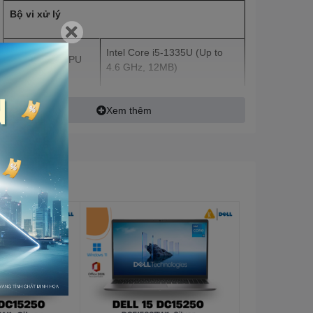
Bộ vi xử lý
Intel Core i5-1335U (Up to
Công nghệ CPU
4.6 GHz, 12MB)
Số nhân
10
Xem thêm
Số luồng
12
Tốc độ CPU
3.30 GHz
Tốc độ tối đa
4.6 GHz
Bộ nhớ đệm
12 MB
Bộ nhớ trong (RAM)