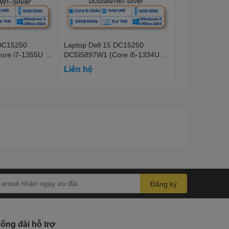
RAM
8GB
 DC15250
Laptop Dell 15 DC15250
Loại RAM
DDR4
re i7-1355U |
DC5I5897W1 (Core i5-1334U |
 | 15.6" FHD
16GB | S-512GB | 15.6" FHD
Liên hệ
Tốc độ Bus RAM
2666MHz
 Office | Bạc)
120Hz | Win 11 | Office | Bạc)
Số khe cắm
2
Ổ cứng
Dung lượng
512GB M.2 PCIe NVMe SSD
Đăng ký
Khe cắm SSD mở
Không có
rộng
ổng đài hỗ trợ
Ổ đĩa quang