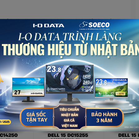
ó thể thoải mái mang đi học, đi làm mà không hề cảm thấy nặng
Xem thêm
ình 15.6 inch cùng thiết kế viền mỏng 2 cạnh cùng với đó sở
1080 mang lại những khung hình rõ nét, sống động cho trải
 thích, hay chơi game giải trí sau những giờ học tập, làm việc
 ánh sáng, giảm tình trạng bóng gương để các chi tiết màn
 vệ tốt cho thị giác của người dùng. Nhưng bạn cũng cần lưu ý
 cho đôi mắt cũng như của cơ thể nhé!
 xử lý Intel Core i5-1335U, với 10 nhân 12 luồng cùng xung
ác vụ nhanh chóng, rút ngắn thời gian chờ đợi cho bạn phù hợp