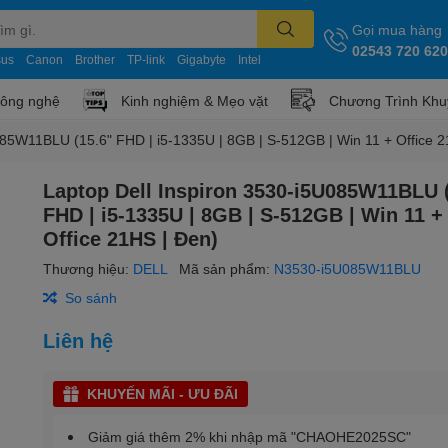
Gọi mua hàng
02543 720 620
sus
Canon
Brother
TP-link
Gigabyte
Intel
công nghệ
Kinh nghiệm & Mẹo vặt
Chương Trình Khu
085W11BLU (15.6" FHD | i5-1335U | 8GB | S-512GB | Win 11 + Office 2
Laptop Dell Inspiron 3530-i5U085W11BLU 
FHD | i5-1335U | 8GB | S-512GB | Win 11 +
Office 21HS | Đen)
Thương hiệu:
DELL
Mã sản phẩm:
N3530-i5U085W11BLU
So sánh
Liên hệ
KHUYẾN MÃI - ƯU ĐÃI
Giảm giá thêm 2% khi nhập mã "CHAOHE2025SC"