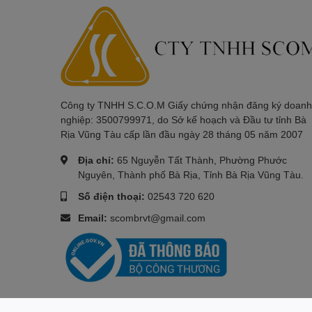
độ nhạy cao và vô cùng bền bỉ giúp cho công việc soạ
có thể nâng cao năng suất và chất lượng công việc ch
hiệu quả cao và sự tiện lợi cho các tác vụ cần thao tác 
Touchpad nhạy bén cũng là điểm cộng cho chiếc laptop
lớp nhám mịn giúp cho việc thao tác chuột trở nên thuậ
dụng một chiếc chuột rời.
Công ty TNHH S.C.O.M Giấy chứng nhận đăng ký doanh
nghiệp: 3500799971, do Sở kế hoạch và Đầu tư tỉnh Bà
Rịa Vũng Tàu cấp lần đầu ngày 28 tháng 05 năm 2007
Cổng kết nối
Địa chỉ:
65 Nguyễn Tất Thành, Phường Phước
Ở
Laptop Dell Inspiron 3530 N3530
còn được hỗ trợ đ
Nguyên, Thành phố Bà Rịa, Tỉnh Bà Rịa Vũng Tàu.
Các cổng được bố trí ở hai cạnh bên máy, thuận lợi tro
Số điện thoại:
02543 720 620
USB 3.2 Type-C, 1 x USB 2.0, 1 HDMI 1.4 port, 1 Audio
Email:
scombrvt@gmail.com
Bản quyền thuộc công ty TNHH S.C.O.M | Cung cấp bởi