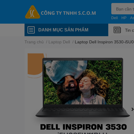
Dell
HP
A
DANH MỤC SẢN PHẨM
Tin 
Trang chủ
/
Laptop Dell
/
Laptop Dell Inspiron 3530-i5U