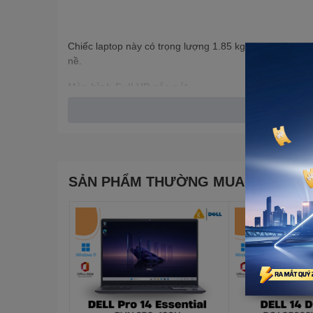
Chiếc laptop này có trọng lượng 1.85 kg, người dùng c
nề.
Màn hình Full HD sắc nét
Laptop Dell Inspiron 3530 N3530
được trang bị màn h
hữu màn hình 15.6 inch với độ phân giải Full HD 1920*
nghiệm tuyệt vời đặc biệt là khi xem những bộ phim yêu
căng thẳng.
SẢN PHẨM THƯỜNG MUA CÙNG
Công nghệ chống chói Anti Glare giúp màn hình hấp thụ
hình rõ ràng cả khi dùng máy ngoài trời, đồng thời bảo
về thời gian ngồi trước màn hình để đảm bảo sức khỏe
Hiệu năng ổn định
Laptop Dell Inspiron 3530 N3530
được trang bị bộ vi
nhịp tối đa đạt 4.6GHz mang lại tốc độ phản hồi các t