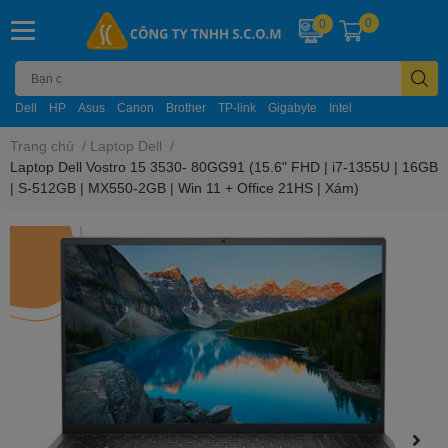
0
0
Dell
HP
Asus
Canon
Brother
TP-link
Gigabyte
Intel
Trang chủ
/
Laptop Dell
/
Laptop Dell Vostro 15 3530- 80GG91 (15.6" FHD | i7-1355U | 16GB
| S-512GB | MX550-2GB | Win 11 + Office 21HS | Xám)