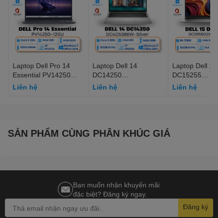
Laptop Dell Pro 14
Laptop Dell 14
Laptop Dell 15
Essential PV14250
DC14250
DC15255
(Intel Core 5 120U |
DC4C5386W (Intel
DC5R5802W1 
Liên hệ
Liên hệ
Liên hệ
16GB | S-512GB | 14"
Core 5 120U | 16GB |
5 7530U | 16GB
FHD+ 120Hz | Win 11 |
S-512GB | 14" FHD+
512GB | 15.6"
Office | Xanh)
120Hz | Win 11 | Office
120Hz | Win 11
| Bạc)
| Bạc)
SẢN PHẨM CÙNG PHÂN KHÚC GIÁ
Bạn muốn nhận khuyến mãi
đặc biệt? Đăng ký ngay.
Đăng ký