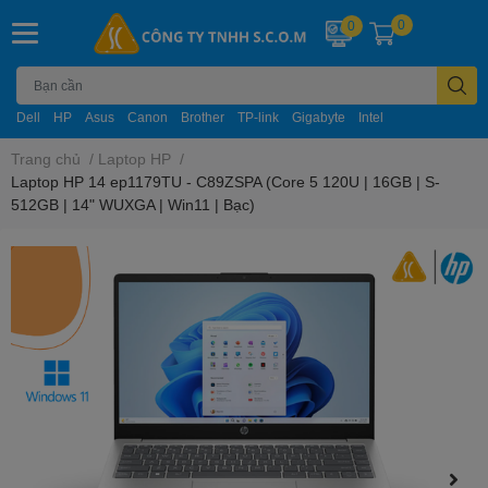
0
0
Dell
HP
Asus
Canon
Brother
TP-link
Gigabyte
Intel
Trang chủ
/
Laptop HP
/
Laptop HP 14 ep1179TU - C89ZSPA (Core 5 120U | 16GB | S-
512GB | 14" WUXGA | Win11 | Bạc)