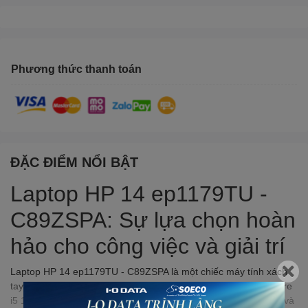
Phương thức thanh toán
ĐẶC ĐIỂM NỔI BẬT
Laptop HP 14 ep1179TU -
C89ZSPA: Sự lựa chọn hoàn
hảo cho công việc và giải trí
Laptop HP 14 ep1179TU - C89ZSPA là một chiếc máy tính xách
tay lý tưởng cho cả công việc và giải trí. Với bộ vi xử lý Intel Core
i5 120U mạnh mẽ, RAM 16GB, ổ cứng SSD 512GB tốc độ cao và