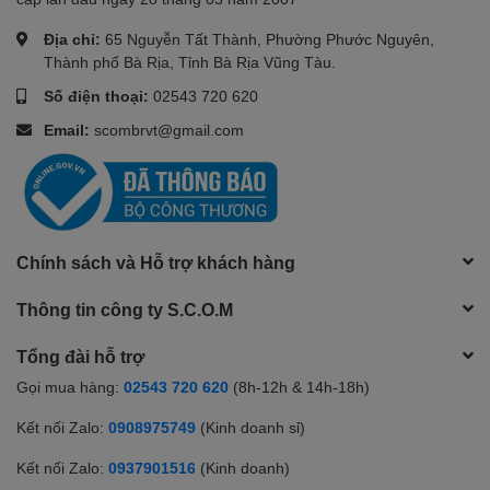
1 USB Type-C® 10Gbps signaling
rate (USB Power Delivery,
Địa chỉ:
65 Nguyễn Tất Thành, Phường Phước Nguyên,
DisplayPort™ 1.4, HP Sleep and
Thành phố Bà Rịa, Tỉnh Bà Rịa Vũng Tàu.
Kết nối USB
Charge); 2 USB Type-A 5Gbps
Số điện thoại:
02543 720 620
signaling rate; 1 AC smart pin; 1
HDMI 1.4b; 1
Email:
scombrvt@gmail.com
headphone/microphone combo
Kết nối HDMI/VGA
1 HDMI 1.4b
Tai nghe
1 headphone/microphone combo
Chính sách và Hỗ trợ khách hàng
HP True Vision 720p HD camera
with temporal noise reduction and
Camera
Thông tin công ty S.C.O.M
integrated dual array digital
microphones
Tổng đài hỗ trợ
Card mở rộng
-
Gọi mua hàng:
02543 720 620
(8h-12h & 14h-18h)
Kết nối Zalo:
0908975749
(Kinh doanh sỉ)
LOA
2 Loa
Kết nối Zalo:
0937901516
(Kinh doanh)
Kiểu Pin
3-cell, 41 Wh Li-ion