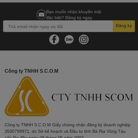
Độ phân giải
FHD (1920 x 1080)
Bạn muốn nhận khuyến mãi
đặc biệt? Đăng ký ngay.
Đồ Họa (VGA)
Đăng ký
Card màn hình
Intel® Graphics
Kết nối (Network)
Wireless
Realtek Wi-Fi 6 (2x2)
LAN
Công ty TNHH S.C.O.M
Bluetooth
Bluetooth® 5.3
Bàn phím , Chuột
Kiểu bàn phím
Bàn phím tiêu chuẩn
Chuột
Cảm ứng đa điểm
Công ty TNHH S.C.O.M Giấy chứng nhận đăng ký doanh nghiệp:
Giao tiếp mở rộng
3500799971, do Sở kế hoạch và Đầu tư tỉnh Bà Rịa Vũng Tàu
cấp lần đầu ngày 28 tháng 05 năm 2007