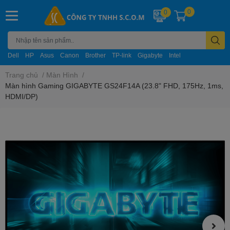
0
0
Dell
HP
Asus
Canon
Brother
TP-link
Gigabyte
Intel
Trang chủ
/
Màn Hình
/
Màn hình Gaming GIGABYTE GS24F14A (23.8" FHD, 175Hz, 1ms,
HDMI/DP)