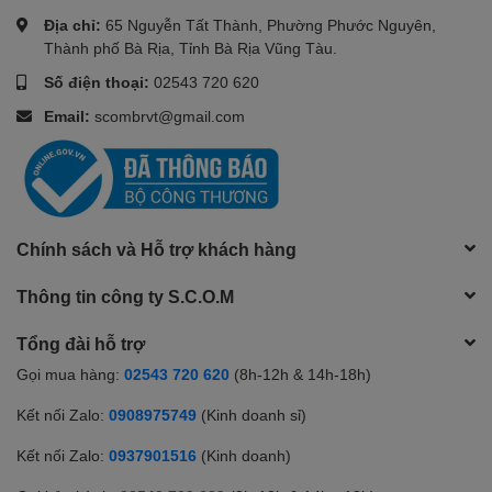
Điện năng tiêu thụ
Mức tiêu thụ nguồn (DPMS): 0.5 W
Địa chỉ:
65 Nguyễn Tất Thành, Phường Phước Nguyên,
Thành phố Bà Rịa, Tỉnh Bà Rịa Vũng Tàu.
612.7 x 470.0 x 200.4mm (Bao gồ
Số điện thoại:
02543 720 620
đế)
Email:
scombrvt@gmail.com
Kích thước
612.7 x 360.9 x 36.2mm (Không b
chân đế)
710.0 x 100.0 x 403.0mm (Thùng 
3.0kg (Bao gồm hân đế)
Chính sách và Hỗ trợ khách hàng
Cân nặng
2.5kg (không bao gồm chân đế)
4.3kg (Thùng máy)
Thông tin công ty S.C.O.M
Phụ kiện
Cáp nguồn, Cáp HDMI
Tổng đài hỗ trợ
Gọi mua hàng:
02543 720 620
(8h-12h & 14h-18h)
Bảo hành
24 tháng
Kết nối Zalo:
0908975749
(Kinh doanh sỉ)
Kết nối Zalo:
0937901516
(Kinh doanh)