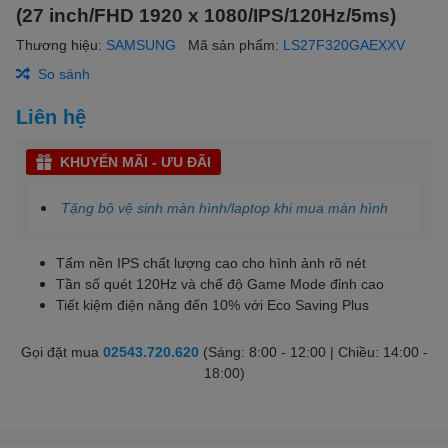
(27 inch/FHD 1920 x 1080/IPS/120Hz/5ms)
Thương hiệu:
SAMSUNG
Mã sản phẩm:
LS27F320GAEXXV
So sánh
Liên hệ
KHUYẾN MÃI - ƯU ĐÃI
Tặng bộ vệ sinh màn hình/laptop khi mua màn hình
Tấm nền IPS chất lượng cao cho hình ảnh rõ nét
Tần số quét 120Hz và chế độ Game Mode đỉnh cao
Tiết kiệm điện năng đến 10% với Eco Saving Plus
Gọi đặt mua
02543.720.620
(Sáng: 8:00 - 12:00 | Chiều: 14:00 -
18:00)