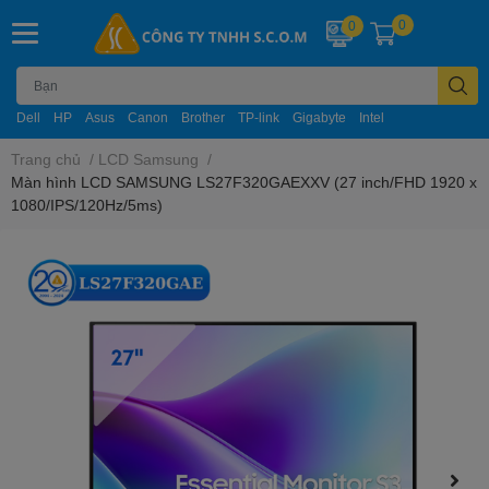
0
0
Dell
HP
Asus
Canon
Brother
TP-link
Gigabyte
Intel
Trang chủ
/
LCD Samsung
/
Màn hình LCD SAMSUNG LS27F320GAEXXV (27 inch/FHD 1920 x
1080/IPS/120Hz/5ms)