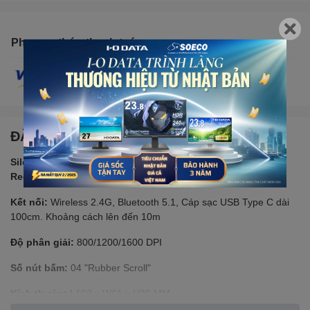
Phương thức thanh toán
ĐẶC ĐIỂM NỔI BẬT
Silent Mice Wireless 2.4G & Bluetooth Dual-Mode, Lithium
Rechargeable technology Battery
Kết nối:
Wireless 2.4G, Bluetooth 5.1, Cáp sạc USB Type C dài
100cm. Khoảng cách lên đến 10m
Độ phân giải:
800/1200/1600 DPI
Số nút bấm:
04 "Rubber Scroll"
Kích thước:
L103 x W61 x H36 MM