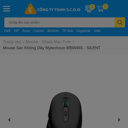
0
0
Dell
HP
Asus
Canon
Brother
TP-link
Gigabyte
Intel
Trang chủ
/
Mouse - Chuột Máy Tính
/
Mouse Sạc Không Dây Mytechsun MBW455 - SILENT