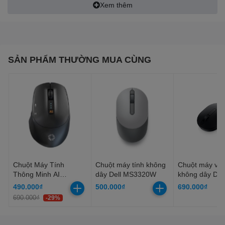
Xem thêm
PIN:
9mA/3.7V. 14500 T500mAh Lithium Mouse dùng công nghệ
Pin lithium Rechargeable có thời lượng trên 30 ngày.
SẢN PHẨM THƯỜNG MUA CÙNG
Chuột Máy Tính
Chuột máy tính không
Chuột máy vi t
Thông Minh AI
dây Dell MS3320W
không dây Dell
COOLERPLUS CPM
MS5120W
490.000₫
500.000₫
690.000₫
A05
690.000₫
-29%