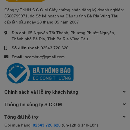
Với bảo hành lên đến 36 tháng, Kioxia Exceria Plus Portable 1TB
đảm bảo cho bạn sự an tâm về chất lượng và độ bền của sản
Công ty TNHH S.C.O.M Giấy chứng nhận đăng ký doanh nghiệp:
phẩm. Bạn hoàn toàn có thể tin tưởng vào độ tin cậy và sự ổn
3500799971, do Sở kế hoạch và Đầu tư tỉnh Bà Rịa Vũng Tàu
định mà ổ cứng này mang lại trong suốt thời gian sử dụng.
cấp lần đầu ngày 28 tháng 05 năm 2007
Kết Luận
Địa chỉ:
65 Nguyễn Tất Thành, Phường Phước Nguyên,
Thành phố Bà Rịa, Tỉnh Bà Rịa Vũng Tàu.
Ổ cứng SSD gắn ngoài Kioxia Exceria Plus Portable 1TB là sản
Số điện thoại:
02543 720 620
phẩm tuyệt vời cho những ai cần một giải pháp lưu trữ nhanh
Email:
scombrvt@gmail.com
chóng và an toàn. Với dung lượng 1TB, tốc độ truyền tải vượt trội
và thiết kế gọn nhẹ, sản phẩm này đáp ứng mọi nhu cầu lưu trữ
và di chuyển dữ liệu. Ngoài ra, với bảo hành dài hạn và tính
tương thích rộng rãi, bạn hoàn toàn có thể yên tâm sử dụng lâu
dài.
Chính sách và Hỗ trợ khách hàng
Thông tin công ty S.C.O.M
Tổng đài hỗ trợ
Gọi mua hàng:
02543 720 620
(8h-12h & 14h-18h)