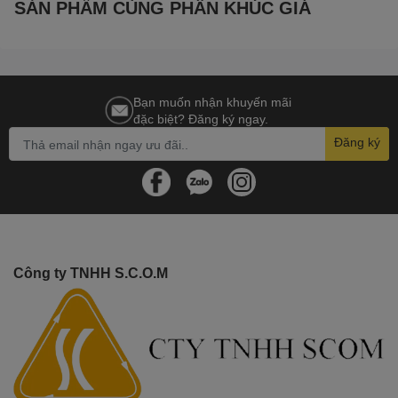
SẢN PHẨM CÙNG PHÂN KHÚC GIÁ
Kioxia Exceria Plus Portable 1TB sử dụng USB3.2 Gen2, USB3.2
Gen1 và USB2.0 cho phép kết nối dễ dàng với nhiều thiết
bị Laptop, PC khác nhau. Bạn có thể sử dụng ổ cứng này với các
hệ điều hành phổ biến như Windows, MacOS, iPadOS, và Android
OS, giúp bạn linh hoạt sử dụng ổ cứng trên nhiều thiết bị mà
Bạn muốn nhận khuyến mãi
không gặp phải bất kỳ vấn đề tương thích nào.
đặc biệt? Đăng ký ngay.
Đăng ký
Thiết Kế Nhỏ Gọn, Màu Sắc
Sang Trọng
Sản phẩm này có kích thước nhỏ gọn 105.0 x 45.0 x 14.7 mm và
trọng lượng chỉ 76g, giúp bạn dễ dàng mang theo trong túi xách
hoặc ba lô. Màu sắc xám hiện đại không chỉ mang lại vẻ đẹp sang
Công ty TNHH S.C.O.M
trọng mà còn dễ dàng phối hợp với các thiết bị khác, tạo sự hài
hòa cho bộ sưu tập của bạn.
Bảo Hành Dài Hạn