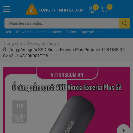
0
0
Dell
HP
Asus
Canon
Brother
TP-link
Gigabyte
Intel
Trang chủ
/
Ổ cứng di động
/
Ổ cứng gắn ngoài SSD Kioxia Exceria Plus Portable 1TB USB 3.2
Gen2 - LXD20K001TG8