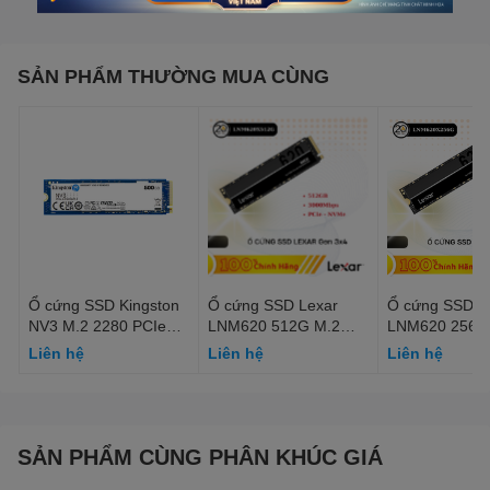
SẢN PHẨM THƯỜNG MUA CÙNG
Ổ cứng SSD Kingston
Ổ cứng SSD Lexar
Ổ cứng SSD L
NV3 M.2 2280 PCIe
LNM620 512G M.2
LNM620 256G
Gen 4.0 NVMe 500G
Nvme PCIe Gen3x4 -
Nvme PCIe Ge
Liên hệ
Liên hệ
Liên hệ
(SNV3S/500G)
LNM620X512G-
LNM620X256
RNNNG
RNNNG
SẢN PHẨM CÙNG PHÂN KHÚC GIÁ