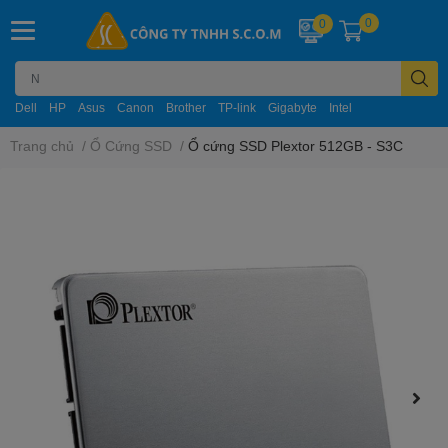
0
0
Dell
HP
Asus
Canon
Brother
TP-link
Gigabyte
Intel
Trang chủ
/
Ổ Cứng SSD
/
Ổ cứng SSD Plextor 512GB - S3C