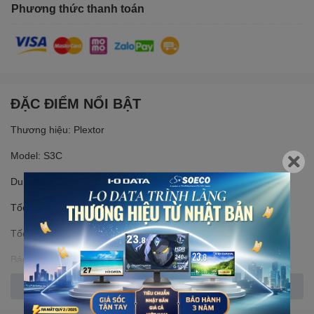
Phương thức thanh toán
ĐẶC ĐIỂM NỔI BẬT
Thương hiệu: Plextor
Model: S3C
Dung lượng: 512 GB
Tốc độ đọc: 550 Mbp
Tốc độ ghi: 520 Mbp
Bảo hành: 36 tháng
Xem thêm