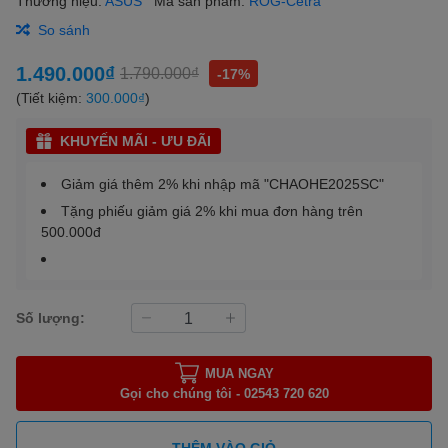
Thương hiệu:
ASUS
Mã sản phẩm:
ROG-Cetra
So sánh
1.490.000₫
1.790.000₫
-17%
(Tiết kiệm:
300.000₫
)
KHUYẾN MÃI - ƯU ĐÃI
Giảm giá thêm 2% khi nhập mã "CHAOHE2025SC"
Tặng phiếu giảm giá 2% khi mua đơn hàng trên
500.000đ
Số lượng:
MUA NGAY
Gọi cho chúng tôi - 02543 720 620
THÊM VÀO GIỎ