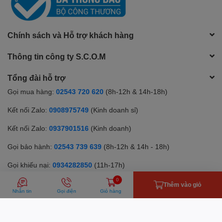
Chính sách và Hỗ trợ khách hàng
Thông tin công ty S.C.O.M
Tổng đài hỗ trợ
Gọi mua hàng:
02543 720 620
(8h-12h & 14h-18h)
Kết nối Zalo:
0908975749
(Kinh doanh sỉ)
Kết nối Zalo:
0937901516
(Kinh doanh)
Gọi bảo hành:
02543 739 639
(8h-12h & 14h - 18h)
Gọi khiếu nại:
0934282850
(11h-17h)
0
Phương thức thanh toán
Thêm vào giỏ
Nhắn tin
Gọi điện
Giỏ hàng