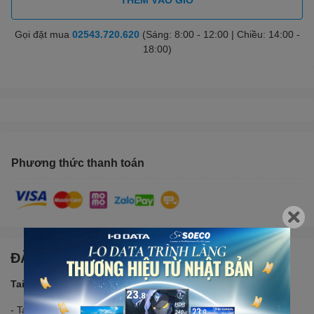
Gọi đặt mua
02543.720.620
(Sáng: 8:00 - 12:00 | Chiều: 14:00 -
18:00)
Phương thức thanh toán
ĐẶC ĐIỂM NỔI BẬT
Tai nghe in-ear Gaming ROG Cetra
- Tai kết nối USB Type-C rất phổ biến hiện nay