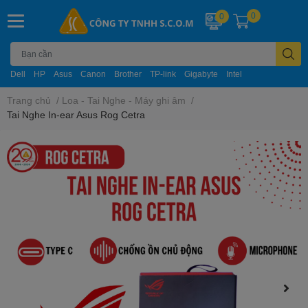
0
0
Dell
HP
Asus
Canon
Brother
TP-link
Gigabyte
Intel
Trang chủ
/
Loa - Tai Nghe - Máy ghi âm
/
Tai Nghe In-ear Asus Rog Cetra