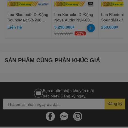
- Trở kháng: 16 ohms
Loa Bluetooth Di Động
Loa Karaoke Di Động
Loa Bluetooth 
- Tần số phản hồi: 20 ~ 40000 Hz
SoundMax SB-208
Nova Audio NV-600
SoundMax MB
(Loa BT/ 30W/ BT/
(600W/ BT 5.0/ Micro
Bluetooth 5.0)
Liên hệ
5.290.000₫
250.000₫
- Khối lượng: 26 g
Đen)
UHF/ TF/ USB)
5.990.000₫
-12%
- Bảo hành: 12 Tháng
SẢN PHẨM CÙNG PHÂN KHÚC GIÁ
Bạn muốn nhận khuyến mãi
đặc biệt? Đăng ký ngay.
Đăng ký