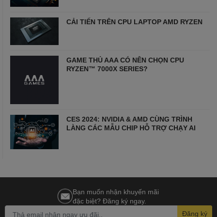
CẢI TIẾN TRÊN CPU LAPTOP AMD RYZEN
GAME THỦ AAA CÓ NÊN CHỌN CPU
RYZEN™ 7000X SERIES?
CES 2024: NVIDIA & AMD CÙNG TRÌNH
LÀNG CÁC MẪU CHIP HỖ TRỢ CHẠY AI
Bạn muốn nhận khuyến mãi
đặc biệt? Đăng ký ngay.
Đăng ký