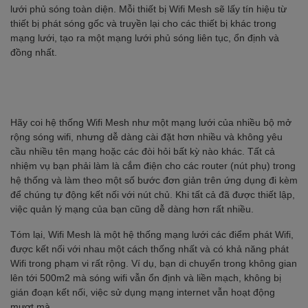
lưới phủ sóng toàn diện. Mỗi thiết bị Wifi Mesh sẽ lấy tín hiệu từ
thiết bị phát sóng gốc và truyền lại cho các thiết bị khác trong
mạng lưới, tạo ra một mạng lưới phủ sóng liên tục, ổn định và
đồng nhất.
Hãy coi hệ thống Wifi Mesh như một mạng lưới của nhiều bộ mở
rộng sóng wifi, nhưng dễ dàng cài đặt hơn nhiều và không yêu
cầu nhiều tên mạng hoặc các đòi hỏi bất kỳ nào khác. Tất cả
nhiệm vụ bạn phải làm là cắm điện cho các router (nút phụ) trong
hệ thống và làm theo một số bước đơn giản trên ứng dụng đi kèm
để chúng tự động kết nối với nút chủ. Khi tất cả đã được thiết lập,
việc quản lý mạng của bạn cũng dễ dàng hơn rất nhiều.
Tóm lại, Wifi Mesh là một hệ thống mạng lưới các điểm phát Wifi,
được kết nối với nhau một cách thống nhất và có khả năng phát
Wifi trong phạm vi rất rộng. Ví dụ, bạn di chuyển trong không gian
lên tới 500m2 mà sóng wifi vẫn ổn định và liền mạch, không bị
gián đoạn kết nối, việc sử dụng mạng internet vẫn hoạt động
mượt mà.