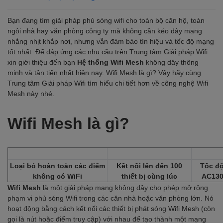
Bạn đang tìm giải pháp phủ sóng wifi cho toàn bộ căn hộ, toàn
ngôi nhà hay văn phòng công ty mà không cần kéo dây mạng
nhằng nhịt khắp nơi, nhưng vẫn đảm bảo tín hiệu và tốc độ mạng
tốt nhất. Để đáp ứng các nhu cầu trên Trung tâm Giải pháp Wifi
xin giới thiệu đến bạn
Hệ thống Wifi Mesh
không dây thông
minh và tân tiến nhất hiện nay. Wifi Mesh là gì? Vậy hãy cùng
Trung tâm Giải pháp Wifi tìm hiểu chi tiết hơn về công nghệ Wifi
Mesh này nhé.
Wifi Mesh là gì?
Loại bỏ hoàn toàn các điểm
Kết nối lên đến 100
Tốc đ
không có WiFi
thiết bị cùng lúc
AC13
Wifi Mesh
là một giải pháp mạng không dây cho phép mở rộng
phạm vi phủ sóng Wifi trong các căn nhà hoặc văn phòng lớn. Nó
hoạt động bằng cách kết nối các thiết bị phát sóng Wifi Mesh (còn
gọi là nút hoặc điểm truy cập) với nhau để tạo thành một mạng