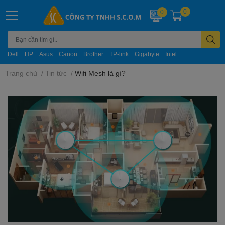
0
0
Dell
HP
Asus
Canon
Brother
TP-link
Gigabyte
Intel
Trang chủ
/
Tin tức
/
Wifi Mesh là gì?