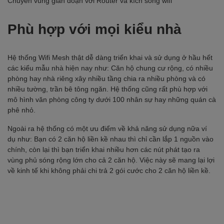
Chuyển vùng gián đoạn với Router và kích sóng wifi
Phù hợp với mọi kiểu nhà
Hệ thống Wifi Mesh thật dễ dàng triển khai và sử dụng ở hầu hết
các kiểu mẫu nhà hiện nay như: Căn hộ chung cư rộng, có nhiều
phòng hay nhà riêng xây nhiều tầng chia ra nhiều phòng và có
nhiều tường, trần bê tông ngăn. Hệ thống cũng rất phù hợp với
mô hình văn phòng công ty dưới 100 nhân sự hay những quán cà
phê nhỏ.
Ngoài ra hệ thống có một ưu điểm về khả năng sử dụng nữa ví
dụ như: Bạn có 2 căn hộ liền kề nhau thì chỉ cần lắp 1 nguồn vào
chính, còn lại thì bạn triển khai nhiều hơn các nút phát tạo ra
vùng phủ sóng rộng lớn cho cả 2 căn hộ. Việc này sẽ mang lại lợi
về kinh tế khi không phải chi trả 2 gói cước cho 2 căn hộ liền kề.