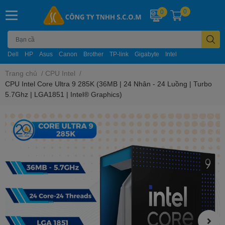
0
0
Dell
HP
Asus
Canon
Brother
TP-link
Gigabyte
Intel
Trang chủ
/
CPU Intel
/
CPU Intel Core Ultra 9 285K (36MB | 24 Nhân - 24 Luồng | Turbo
5.7Ghz | LGA1851 | Intel® Graphics)