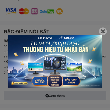
ĐẶC ĐIỂM NỔI BẬT
Bộ vi xử lý Intel Core Ultra 9 285K
là một trong những sản
phẩm cao cấp thuộc dòng Intel Core Ultra, mang lại hiệu suất
vượt trội cho các tác vụ từ chơi game, làm việc đa nhiệm đến
sáng tạo nội dung phức tạp. Được trang bị công nghệ tiên tiến với
kiến trúc hybrid, chip này không chỉ mang lại sức mạnh xử lý ấn
tượng mà còn tăng cường khả năng xử lý AI với Intel® AI Boost,
giúp đáp ứng mọi nhu cầu của người dùng chuyên nghiệp.
Xem thêm